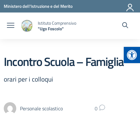
Vai ai contenuti
Vai al menu di navigazione
Vai al footer
Ministero dell'Istruzione e del Merito
Istituto Comprensivo
"Ugo Foscolo"
Apr
Incontro Scuola – Famiglia
orari per i colloqui
Personale scolastico
0