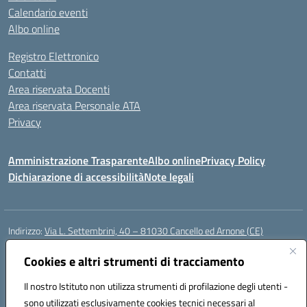
Calendario eventi
Albo online
Registro Elettronico
Contatti
Area riservata Docenti
Area riservata Personale ATA
Privacy
Amministrazione Trasparente
Albo online
Privacy Policy
Dichiarazione di accessibilità
Note legali
Indirizzo:
Via L. Settembrini, 40 – 81030 Cancello ed Arnone (CE)
Centralino:
0823859072
Email:
CEIC818008@istruzione.it
Posta elettronica certificata (PEC):
Cookies e altri strumenti di tracciamento
ceic818008@pec.istruzione.it
Codice fiscale: 80009710619
Il nostro Istituto non utilizza strumenti di profilazione degli utenti -
Codice meccanografico:
CEIC818008
sono utilizzati esclusivamente cookies tecnici necessari al