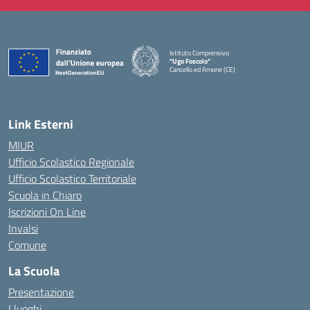
Istituto Comprensivo
"Ugo Foscolo"
Cancello ed Arnone (CE)
— Visita la pagina iniziale della scuola
Link Esterni
MIUR
Ufficio Scolastico Regionale
Ufficio Scolastico Territoriale
Scuola in Chiaro
Iscrizioni On Line
Invalsi
Comune
La Scuola
Presentazione
I luoghi