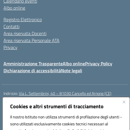
Calendario eventi
Albo online
Registro Elettronico
Contatti
Area riservata Docenti
Area riservata Personale ATA
Privacy
Amministrazione Trasparente
Albo online
Privacy Policy
Dichiarazione di accessibilità
Note legali
Indirizzo:
Via L. Settembrini, 40 – 81030 Cancello ed Arnone (CE)
Centralino:
0823859072
Email:
CEIC818008@istruzione.it
Posta elettronica certificata (PEC):
Cookies e altri strumenti di tracciamento
ceic818008@pec.istruzione.it
Codice fiscale: 80009710619
Il nostro Istituto non utilizza strumenti di profilazione degli utenti -
Codice meccanografico:
CEIC818008
sono utilizzati esclusivamente cookies tecnici necessari al
Codice Indice delle Pubbliche Amministrazioni (IPA): istsc_ceic818008