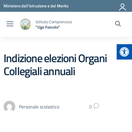
Vai ai contenuti
Vai al menu di navigazione
Vai al footer
Ministero dell'Istruzione e del Merito
Istituto Comprensivo
"Ugo Foscolo"
Apr
Indizione elezioni Organi
Collegiali annuali
Personale scolastico
0