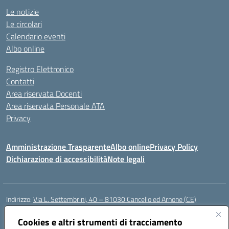
Le notizie
Le circolari
Calendario eventi
Albo online
Registro Elettronico
Contatti
Area riservata Docenti
Area riservata Personale ATA
Privacy
Amministrazione Trasparente
Albo online
Privacy Policy
Dichiarazione di accessibilità
Note legali
Indirizzo:
Via L. Settembrini, 40 – 81030 Cancello ed Arnone (CE)
Centralino:
0823859072
Email:
CEIC818008@istruzione.it
Posta elettronica certificata (PEC):
Cookies e altri strumenti di tracciamento
ceic818008@pec.istruzione.it