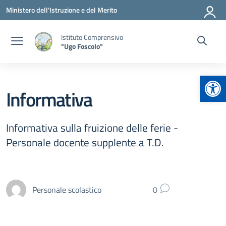
Vai ai contenuti
Vai al menu di navigazione
Vai al footer
Ministero dell'Istruzione e del Merito
Istituto Comprensivo
"Ugo Foscolo"
Apr
Informativa
Informativa sulla fruizione delle ferie -
Personale docente supplente a T.D.
Personale scolastico
0