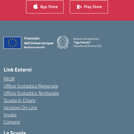
App Store
Play Store
Istituto Comprensivo
"Ugo Foscolo"
Cancello ed Arnone (CE)
— Visita la pagina iniziale della scuola
Link Esterni
MIUR
Ufficio Scolastico Regionale
Ufficio Scolastico Territoriale
Scuola in Chiaro
Iscrizioni On Line
Invalsi
Comune
La Scuola