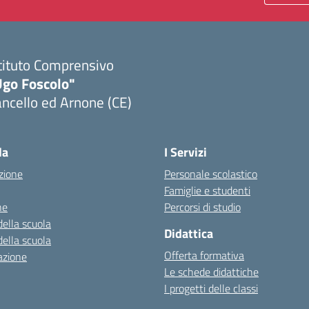
tituto Comprensivo
Ugo Foscolo"
ncello ed Arnone (CE)
Visita la pagina iniziale della scuola
la
I Servizi
zione
Personale scolastico
Famiglie e studenti
ne
Percorsi di studio
della scuola
Didattica
della scuola
Offerta formativa
azione
Le schede didattiche
I progetti delle classi