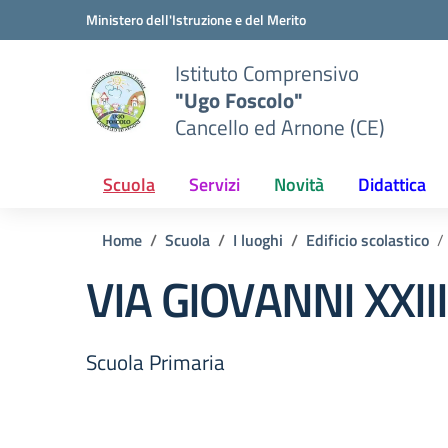
Vai ai contenuti
Vai al menu di navigazione
Vai al footer
Ministero dell'Istruzione e del Merito
Istituto Comprensivo
"Ugo Foscolo"
Cancello ed Arnone (CE)
Scuola
Servizi
Novità
Didattica
Home
Scuola
I luoghi
Edificio scolastico
VIA GIOVANNI XXIII
Scuola Primaria