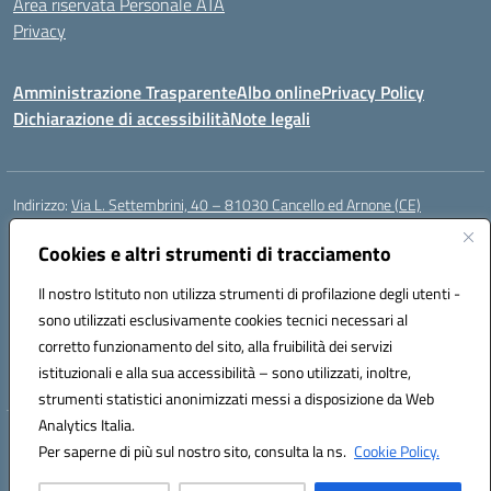
Area riservata Personale ATA
Privacy
Amministrazione Trasparente
Albo online
Privacy Policy
Dichiarazione di accessibilità
Note legali
Indirizzo:
Via L. Settembrini, 40 – 81030 Cancello ed Arnone (CE)
Centralino:
0823859072
Email:
CEIC818008@istruzione.it
Posta elettronica certificata (PEC):
Cookies e altri strumenti di tracciamento
ceic818008@pec.istruzione.it
Codice fiscale: 80009710619
Il nostro Istituto non utilizza strumenti di profilazione degli utenti -
Codice meccanografico:
CEIC818008
sono utilizzati esclusivamente cookies tecnici necessari al
Codice Indice delle Pubbliche Amministrazioni (IPA): istsc_ceic818008
corretto funzionamento del sito, alla fruibilità dei servizi
Codice unico di fatturazione (CUF): UF0QMA
istituzionali e alla sua accessibilità – sono utilizzati, inoltre,
strumenti statistici anonimizzati messi a disposizione da Web
Analytics Italia.
Hosting & Powered by 3D Solution S.r.l.
Per saperne di più sul nostro sito, consulta la ns.
Cookie Policy.
Concept & Design by Designers Italia