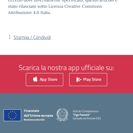
Eccetto dove diversamente specificato, questo articolo è
stato rilasciato sotto Licenza Creative Commons
Attribuzione 4.0 Italia.
Stampa / Condividi
Scarica la nostra app ufficiale su:
App Store
Play Store
Istituto Comprensivo
"Ugo Foscolo"
Cancello ed Arnone (CE)
— Visita la pagina iniziale della scuola