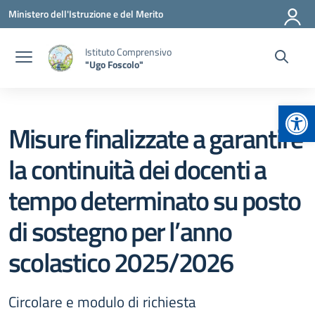
Vai ai contenuti
Vai al menu di navigazione
Vai al footer
Ministero dell'Istruzione e del Merito
Istituto Comprensivo
"Ugo Foscolo"
Apr
Misure finalizzate a garantire
la continuità dei docenti a
tempo determinato su posto
di sostegno per l’anno
scolastico 2025/2026
Circolare e modulo di richiesta