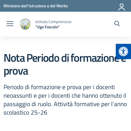
Vai ai contenuti
Vai al menu di navigazione
Vai al footer
Ministero dell'Istruzione e del Merito
Istituto Comprensivo
"Ugo Foscolo"
Apr
Nota Periodo di formazione e
prova
Periodo di formazione e prova per i docenti
neoassunti e per i docenti che hanno ottenuto il
passaggio di ruolo. Attività formative per l’anno
scolastico 25-26