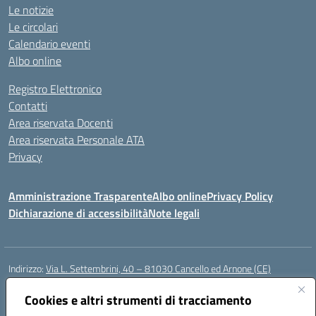
Le notizie
Le circolari
Calendario eventi
Albo online
Registro Elettronico
Contatti
Area riservata Docenti
Area riservata Personale ATA
Privacy
Amministrazione Trasparente
Albo online
Privacy Policy
Dichiarazione di accessibilità
Note legali
Indirizzo:
Via L. Settembrini, 40 – 81030 Cancello ed Arnone (CE)
Centralino:
0823859072
Email:
CEIC818008@istruzione.it
Posta elettronica certificata (PEC):
Cookies e altri strumenti di tracciamento
ceic818008@pec.istruzione.it