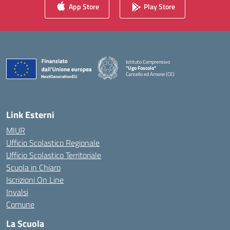
App Store
Play Store
Istituto Comprensivo
"Ugo Foscolo"
Cancello ed Arnone (CE)
— Visita la pagina iniziale della scuola
Link Esterni
MIUR
Ufficio Scolastico Regionale
Ufficio Scolastico Territoriale
Scuola in Chiaro
Iscrizioni On Line
Invalsi
Comune
La Scuola