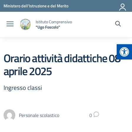
Vai ai contenuti
Vai al menu di navigazione
Vai al footer
Ministero dell'Istruzione e del Merito
Istituto Comprensivo
"Ugo Foscolo"
Apr
Orario attività didattiche 08
aprile 2025
Ingresso classi
Personale scolastico
0