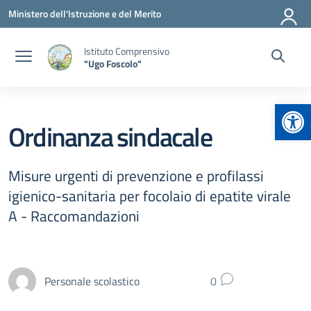
Vai ai contenuti
Vai al menu di navigazione
Vai al footer
Ministero dell'Istruzione e del Merito
Istituto Comprensivo
"Ugo Foscolo"
Apr
Ordinanza sindacale
Misure urgenti di prevenzione e profilassi
igienico-sanitaria per focolaio di epatite virale
A - Raccomandazioni
Personale scolastico
0