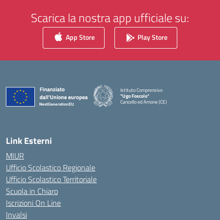
Scarica la nostra app ufficiale su:
App Store
Play Store
Istituto Comprensivo
"Ugo Foscolo"
Cancello ed Arnone (CE)
— Visita la pagina iniziale della scuola
Link Esterni
MIUR
Ufficio Scolastico Regionale
Ufficio Scolastico Territoriale
Scuola in Chiaro
Iscrizioni On Line
Invalsi