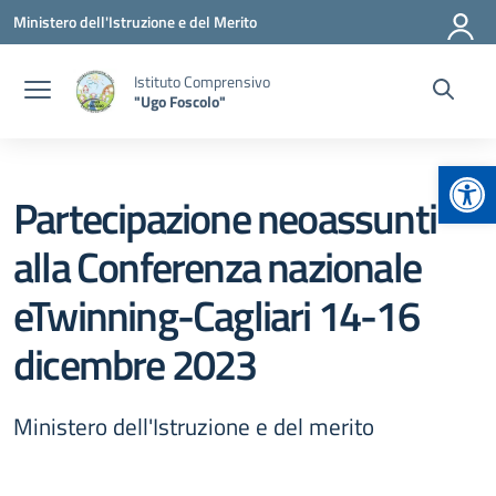
Vai ai contenuti
Vai al menu di navigazione
Vai al footer
Ministero dell'Istruzione e del Merito
Istituto Comprensivo
"Ugo Foscolo"
Apr
Partecipazione neoassunti
alla Conferenza nazionale
eTwinning-Cagliari 14-16
dicembre 2023
Ministero dell'Istruzione e del merito