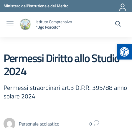
Vai ai contenuti
Vai al menu di navigazione
Vai al footer
Ministero dell'Istruzione e del Merito
Istituto Comprensivo
"Ugo Foscolo"
Apr
Permessi Diritto allo Studio
2024
Permessi straordinari art.3 D.P.R. 395/88 anno
solare 2024
Personale scolastico
0