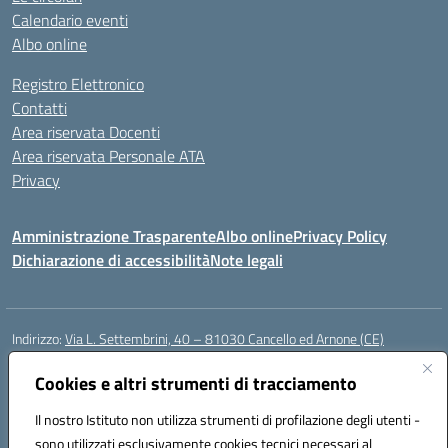
Calendario eventi
Albo online
Registro Elettronico
Contatti
Area riservata Docenti
Area riservata Personale ATA
Privacy
Amministrazione Trasparente
Albo online
Privacy Policy
Dichiarazione di accessibilità
Note legali
Indirizzo:
Via L. Settembrini, 40 – 81030 Cancello ed Arnone (CE)
Centralino:
0823859072
Email:
CEIC818008@istruzione.it
Posta elettronica certificata (PEC):
Cookies e altri strumenti di tracciamento
ceic818008@pec.istruzione.it
Codice fiscale: 80009710619
Il nostro Istituto non utilizza strumenti di profilazione degli utenti -
Codice meccanografico:
CEIC818008
sono utilizzati esclusivamente cookies tecnici necessari al