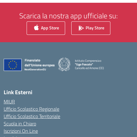
Scarica la nostra app ufficiale su:
App Store
Play Store
Istituto Comprensivo
"Ugo Foscolo"
Cancello ed Arnone (CE)
— Visita la pagina iniziale della scuola
Link Esterni
MIUR
Ufficio Scolastico Regionale
Ufficio Scolastico Territoriale
Scuola in Chiaro
Iscrizioni On Line