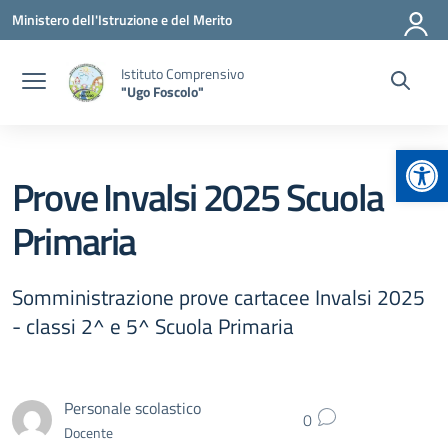
Vai ai contenuti
Vai al menu di navigazione
Vai al footer
Ministero dell'Istruzione e del Merito
Istituto Comprensivo
"Ugo Foscolo"
Apr
Prove Invalsi 2025 Scuola
Primaria
Somministrazione prove cartacee Invalsi 2025
- classi 2^ e 5^ Scuola Primaria
Personale scolastico
0
Docente