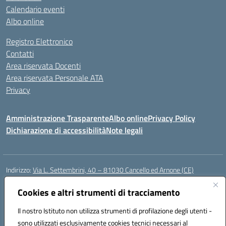
Calendario eventi
Albo online
Registro Elettronico
Contatti
Area riservata Docenti
Area riservata Personale ATA
Privacy
Amministrazione Trasparente
Albo online
Privacy Policy
Dichiarazione di accessibilità
Note legali
Indirizzo:
Via L. Settembrini, 40 – 81030 Cancello ed Arnone (CE)
Centralino:
0823859072
Email:
CEIC818008@istruzione.it
Posta elettronica certificata (PEC):
Cookies e altri strumenti di tracciamento
ceic818008@pec.istruzione.it
Codice fiscale: 80009710619
Il nostro Istituto non utilizza strumenti di profilazione degli utenti -
Codice meccanografico:
CEIC818008
sono utilizzati esclusivamente cookies tecnici necessari al