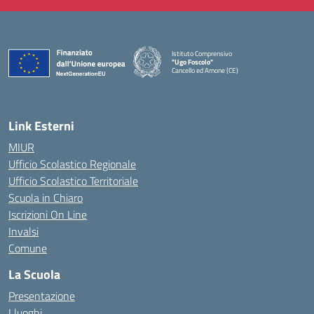
Istituto Comprensivo
"Ugo Foscolo"
Cancello ed Arnone (CE)
— Visita la pagina iniziale della scuola
Link Esterni
MIUR
Ufficio Scolastico Regionale
Ufficio Scolastico Territoriale
Scuola in Chiaro
Iscrizioni On Line
Invalsi
Comune
La Scuola
Presentazione
I luoghi