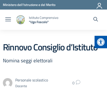
Vai ai contenuti
Vai al menu di navigazione
Vai al footer
Ministero dell'Istruzione e del Merito
Istituto Comprensivo
"Ugo Foscolo"
Apr
Rinnovo Consiglio d’Istituto
Nomina seggi elettorali
Personale scolastico
0
Docente