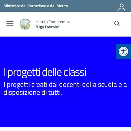
Vai ai contenuti
Vai al menu di navigazione
Vai al footer
Ministero dell'Istruzione e del Merito
Istituto Comprensivo
"Ugo Foscolo"
Apr
I progetti delle classi
I progetti creati dai docenti della scuola e a
disposizione di tutti.