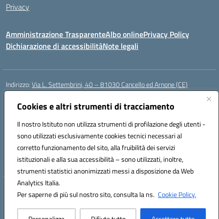
Privacy
Amministrazione Trasparente
Albo online
Privacy Policy
Dichiarazione di accessibilità
Note legali
Indirizzo:
Via L. Settembrini, 40 – 81030 Cancello ed Arnone (CE)
Centralino:
0823859072
Email:
CEIC818008@istruzione.it
Posta elettronica certificata (PEC):
Cookies e altri strumenti di tracciamento
ceic818008@pec.istruzione.it
Codice fiscale: 80009710619
Il nostro Istituto non utilizza strumenti di profilazione degli utenti -
Codice meccanografico:
CEIC818008
sono utilizzati esclusivamente cookies tecnici necessari al
Codice Indice delle Pubbliche Amministrazioni (IPA): istsc_ceic818008
corretto funzionamento del sito, alla fruibilità dei servizi
Codice unico di fatturazione (CUF): UF0QMA
istituzionali e alla sua accessibilità – sono utilizzati, inoltre,
strumenti statistici anonimizzati messi a disposizione da Web
Analytics Italia.
Hosting & Powered by 3D Solution S.r.l.
Per saperne di più sul nostro sito, consulta la ns.
Cookie Policy.
Concept & Design by Designers Italia
Personalizza
Rifiuta tutto
Accettare tutto