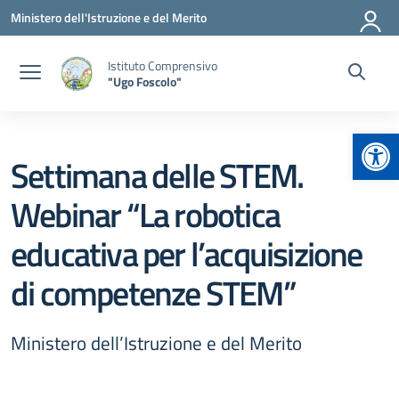
Vai ai contenuti
Vai al menu di navigazione
Vai al footer
Ministero dell'Istruzione e del Merito
Istituto Comprensivo
"Ugo Foscolo"
Apr
Settimana delle STEM.
Webinar “La robotica
educativa per l’acquisizione
di competenze STEM”
Ministero dell’Istruzione e del Merito