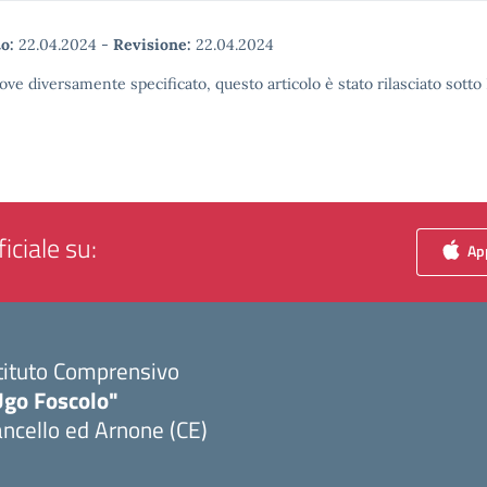
o:
22.04.2024
-
Revisione:
22.04.2024
ove diversamente specificato, questo articolo è stato rilasciato sott
iciale su:
App
tituto Comprensivo
Ugo Foscolo"
ncello ed Arnone (CE)
Visita la pagina iniziale della scuola