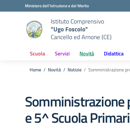
Vai ai contenuti
Vai al menu di navigazione
Vai al footer
Ministero dell'Istruzione e del Merito
Istituto Comprensivo
"Ugo Foscolo"
Cancello ed Arnone (CE)
Scuola
Servizi
Novità
Didattica
Home
Novità
Notizie
Somministrazione pro
Somministrazione p
e 5^ Scuola Primar