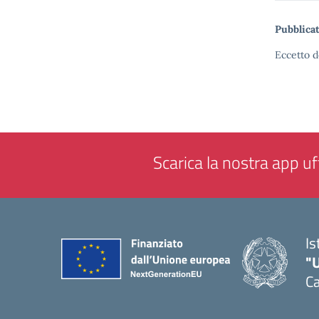
Pubblicat
Eccetto d
Scarica la nostra app uff
Is
"
Ca
— 