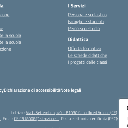
la
I Servizi
zione
Personale scolastico
Famiglie e studenti
ne
Percorsi di studio
della scuola
Didattica
della scuola
Offerta formativa
azione
Le schede didattiche
I progetti delle classi
cy
Dichiarazione di accessibilità
Note legali
Indirizzo:
Via L. Settembrini, 40 – 81030 Cancello ed Arnone (CE)
2
Email:
CEIC818008@istruzione.it
Posta elettronica certificata (PEC):
ceic8