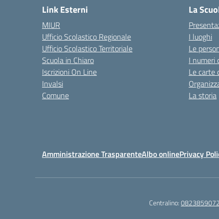
Link Esterni
La Scuo
MIUR
Presenta
Ufficio Scolastico Regionale
I luoghi
Ufficio Scolastico Territoriale
Le perso
Scuola in Chiaro
I numeri 
Iscrizioni On Line
Le carte 
Invalsi
Organizz
Comune
La storia
Amministrazione Trasparente
Albo online
Privacy Poli
Centralino:
082385907