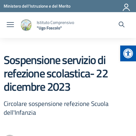
Vai ai contenuti
Vai al menu di navigazione
Vai al footer
Ministero dell'Istruzione e del Merito
Istituto Comprensivo
"Ugo Foscolo"
Apr
Sospensione servizio di
refezione scolastica- 22
dicembre 2023
Circolare sospensione refezione Scuola
dell'Infanzia