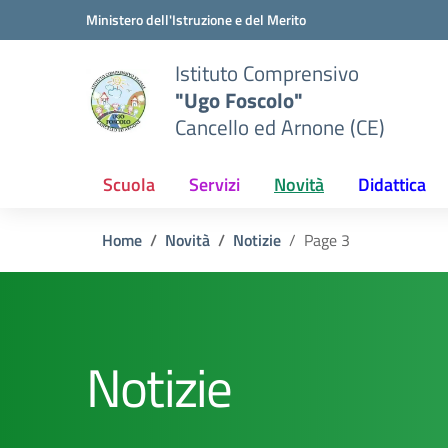
Vai ai contenuti
Vai al menu di navigazione
Vai al footer
Ministero dell'Istruzione e del Merito
Istituto Comprensivo
"Ugo Foscolo"
Cancello ed Arnone (CE)
Scuola
Servizi
Novità
Didattica
Home
Novità
Notizie
Page 3
Notizie