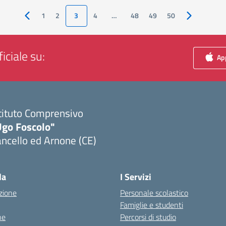
1
2
3
4
…
48
49
50
Pagina precedente
Pagina succ
iciale su:
App
tituto Comprensivo
Ugo Foscolo"
ncello ed Arnone (CE)
Visita la pagina iniziale della scuola
la
I Servizi
zione
Personale scolastico
Famiglie e studenti
ne
Percorsi di studio