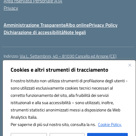
Area riservata Personale ATA
Privacy
Amministrazione Trasparente
Albo online
Privacy Policy
Dichiarazione di accessibilità
Note legali
Indirizzo:
Via L. Settembrini, 40 – 81030 Cancello ed Arnone (CE)
Centralino:
0823859072
Email:
CEIC818008@istruzione.it
Posta elettronica certificata (PEC):
Cookies e altri strumenti di tracciamento
ceic818008@pec.istruzione.it
Codice fiscale: 80009710619
Il nostro Istituto non utilizza strumenti di profilazione degli utenti -
Codice meccanografico:
CEIC818008
sono utilizzati esclusivamente cookies tecnici necessari al
Codice Indice delle Pubbliche Amministrazioni (IPA): istsc_ceic818008
corretto funzionamento del sito, alla fruibilità dei servizi
Codice unico di fatturazione (CUF): UF0QMA
istituzionali e alla sua accessibilità – sono utilizzati, inoltre,
strumenti statistici anonimizzati messi a disposizione da Web
Analytics Italia.
Hosting & Powered by 3D Solution S.r.l.
Per saperne di più sul nostro sito, consulta la ns.
Cookie Policy.
Concept & Design by Designers Italia