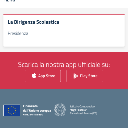
La Dirigenza Scolastica
Presidenza
Scarica la nostra app ufficiale su:
App Store
Play Store
Istituto Comprensivo
"Ugo Foscolo"
Cancello ed Arnone (CE)
— Visita la pagina iniziale della scuola