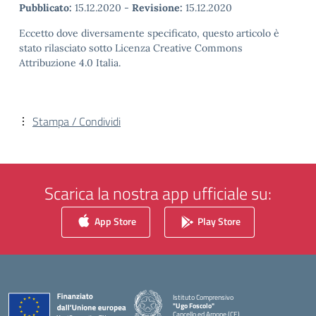
Pubblicato:
15.12.2020
-
Revisione:
15.12.2020
Eccetto dove diversamente specificato, questo articolo è
stato rilasciato sotto Licenza Creative Commons
Attribuzione 4.0 Italia.
Stampa / Condividi
Scarica la nostra app ufficiale su:
App Store
Play Store
Istituto Comprensivo
"Ugo Foscolo"
Cancello ed Arnone (CE)