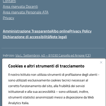
Contatti
Area riservata Docenti
Area riservata Personale ATA
Privacy
Amministrazione Trasparente
Albo online
Privacy Policy
Dichiarazione di accessibilità
Note legali
Indirizzo:
Via L. Settembrini, 40 – 81030 Cancello ed Arnone (CE)
Centralino:
0823859072
Email:
CEIC818008@istruzione.it
Posta elettronica certificata (PEC):
Cookies e altri strumenti di tracciamento
ceic818008@pec.istruzione.it
Codice fiscale: 80009710619
Il nostro Istituto non utilizza strumenti di profilazione degli utenti -
Codice meccanografico:
CEIC818008
sono utilizzati esclusivamente cookies tecnici necessari al
Codice Indice delle Pubbliche Amministrazioni (IPA): istsc_ceic818008
corretto funzionamento del sito, alla fruibilità dei servizi
Codice unico di fatturazione (CUF): UF0QMA
istituzionali e alla sua accessibilità – sono utilizzati, inoltre,
strumenti statistici anonimizzati messi a disposizione da Web
Analytics Italia.