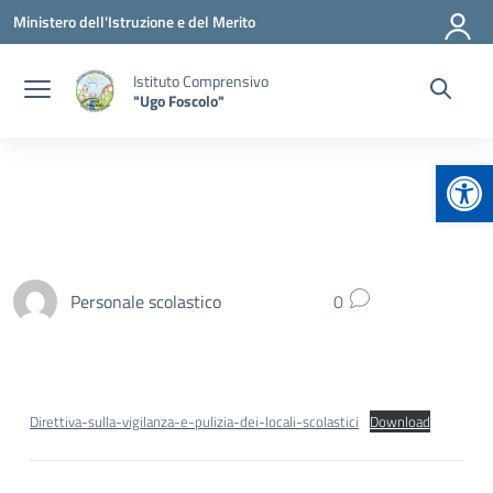
Vai ai contenuti
Vai al menu di navigazione
Vai al footer
Ministero dell'Istruzione e del Merito
Istituto Comprensivo
"Ugo Foscolo"
Apr
Personale scolastico
0
Direttiva-sulla-vigilanza-e-pulizia-dei-locali-scolastici
Download