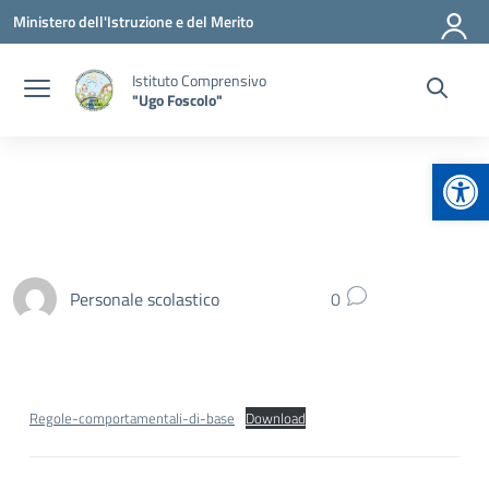
Vai ai contenuti
Vai al menu di navigazione
Vai al footer
Ministero dell'Istruzione e del Merito
Istituto Comprensivo
"Ugo Foscolo"
Apr
Personale scolastico
0
Regole-comportamentali-di-base
Download