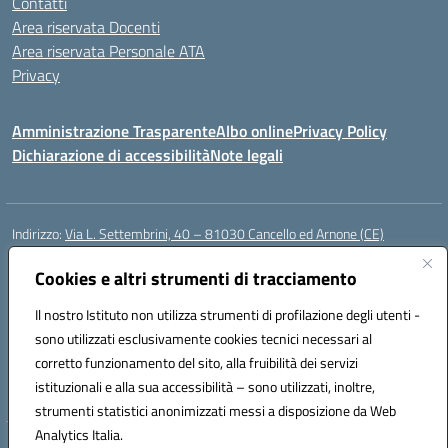
Contatti
Area riservata Docenti
Area riservata Personale ATA
Privacy
Amministrazione Trasparente
Albo online
Privacy Policy
Dichiarazione di accessibilità
Note legali
Indirizzo:
Via L. Settembrini, 40 – 81030 Cancello ed Arnone (CE)
Centralino:
0823859072
Email:
CEIC818008@istruzione.it
Posta elettronica certificata (PEC):
Cookies e altri strumenti di tracciamento
ceic818008@pec.istruzione.it
Codice fiscale: 80009710619
Il nostro Istituto non utilizza strumenti di profilazione degli utenti -
Codice meccanografico:
CEIC818008
sono utilizzati esclusivamente cookies tecnici necessari al
Codice Indice delle Pubbliche Amministrazioni (IPA): istsc_ceic818008
corretto funzionamento del sito, alla fruibilità dei servizi
Codice unico di fatturazione (CUF): UF0QMA
istituzionali e alla sua accessibilità – sono utilizzati, inoltre,
strumenti statistici anonimizzati messi a disposizione da Web
Analytics Italia.