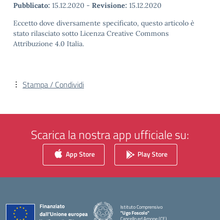
Pubblicato:
15.12.2020
-
Revisione:
15.12.2020
Eccetto dove diversamente specificato, questo articolo è
stato rilasciato sotto Licenza Creative Commons
Attribuzione 4.0 Italia.
Stampa / Condividi
Scarica la nostra app ufficiale su:
App Store
Play Store
Istituto Comprensivo
"Ugo Foscolo"
Cancello ed Arnone (CE)