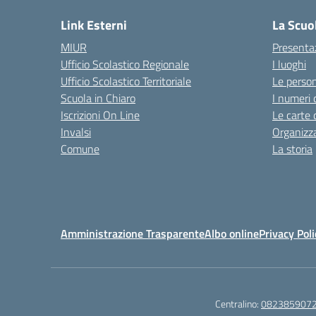
Link Esterni
La Scuo
MIUR
Presenta
Ufficio Scolastico Regionale
I luoghi
Ufficio Scolastico Territoriale
Le perso
Scuola in Chiaro
I numeri 
Iscrizioni On Line
Le carte 
Invalsi
Organizz
Comune
La storia
Amministrazione Trasparente
Albo online
Privacy Poli
Centralino:
082385907