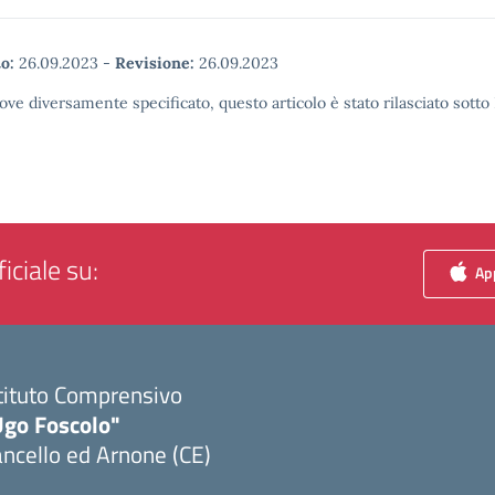
o:
26.09.2023
-
Revisione:
26.09.2023
ove diversamente specificato, questo articolo è stato rilasciato sott
iciale su:
App
tituto Comprensivo
Ugo Foscolo"
ncello ed Arnone (CE)
Visita la pagina iniziale della scuola