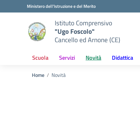
Vai ai contenuti
Vai al menu di navigazione
Vai al footer
Ministero dell'Istruzione e del Merito
Istituto Comprensivo
"Ugo Foscolo"
Cancello ed Arnone (CE)
Scuola
Servizi
Novità
Didattica
Home
Novità