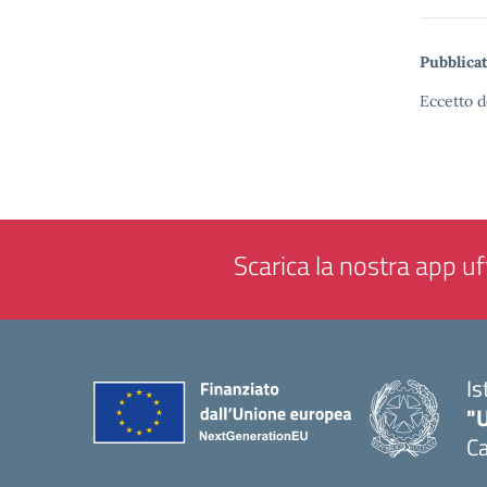
Pubblicat
Eccetto d
Scarica la nostra app uff
Is
"
Ca
— 