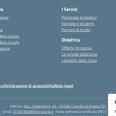
la
I Servizi
zione
Personale scolastico
Famiglie e studenti
ne
Percorsi di studio
della scuola
Didattica
della scuola
Offerta formativa
azione
Le schede didattiche
I progetti delle classi
cy
Dichiarazione di accessibilità
Note legali
Indirizzo:
Via L. Settembrini, 40 – 81030 Cancello ed Arnone (CE)
2
Email:
CEIC818008@istruzione.it
Posta elettronica certificata (PEC):
ceic8