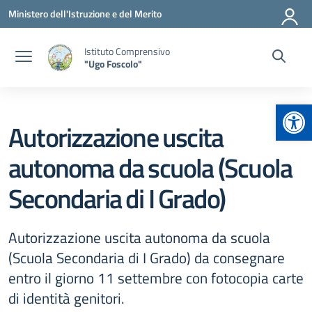
Vai ai contenuti
Vai al menu di navigazione
Vai al footer
Ministero dell'Istruzione e del Merito
Istituto Comprensivo
"Ugo Foscolo"
Apr
Autorizzazione uscita
autonoma da scuola (Scuola
Secondaria di I Grado)
Autorizzazione uscita autonoma da scuola
(Scuola Secondaria di I Grado) da consegnare
entro il giorno 11 settembre con fotocopia carte
di identità genitori.