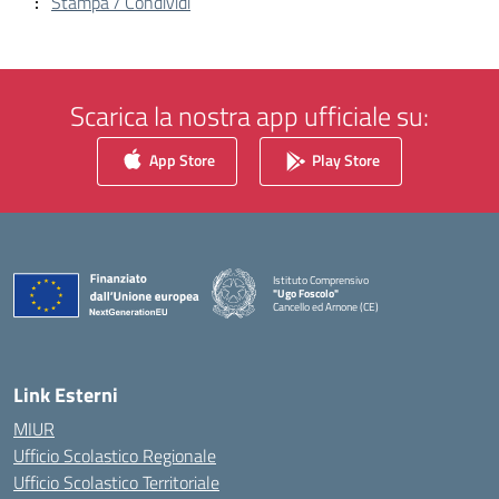
Stampa / Condividi
Scarica la nostra app ufficiale su:
App Store
Play Store
Istituto Comprensivo
"Ugo Foscolo"
Cancello ed Arnone (CE)
— Visita la pagina iniziale della scuola
Link Esterni
MIUR
Ufficio Scolastico Regionale
Ufficio Scolastico Territoriale