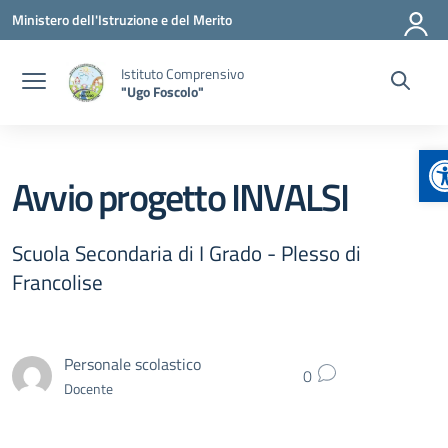
Vai ai contenuti
Vai al menu di navigazione
Vai al footer
Ministero dell'Istruzione e del Merito
Istituto Comprensivo
"Ugo Foscolo"
A
Avvio progetto INVALSI
Scuola Secondaria di I Grado - Plesso di
Francolise
Personale scolastico
0
Docente