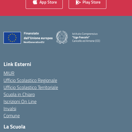
App Store
Play Store
Istituto Comprensivo
"Ugo Foscolo"
Cancello ed Arnone (CE)
— Visita la pagina iniziale della scuola
Link Esterni
MIUR
Ufficio Scolastico Regionale
Ufficio Scolastico Territoriale
Scuola in Chiaro
Iscrizioni On Line
Invalsi
Comune
La Scuola