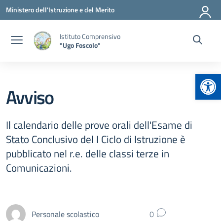
Vai ai contenuti
Vai al menu di navigazione
Vai al footer
Ministero dell'Istruzione e del Merito
Istituto Comprensivo
"Ugo Foscolo"
Apr
Avviso
Il calendario delle prove orali dell'Esame di
Stato Conclusivo del I Ciclo di Istruzione è
pubblicato nel r.e. delle classi terze in
Comunicazioni.
Personale scolastico
0