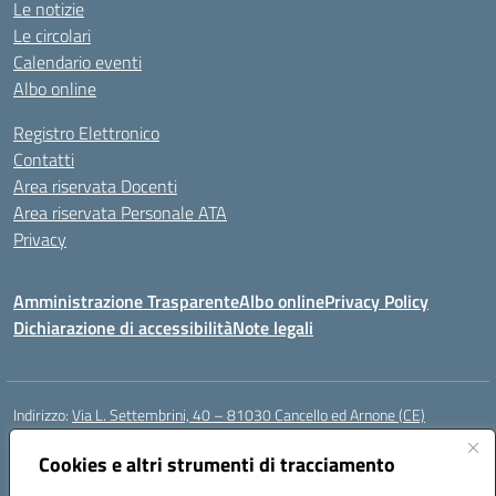
Le notizie
Le circolari
Calendario eventi
Albo online
Registro Elettronico
Contatti
Area riservata Docenti
Area riservata Personale ATA
Privacy
Amministrazione Trasparente
Albo online
Privacy Policy
Dichiarazione di accessibilità
Note legali
Indirizzo:
Via L. Settembrini, 40 – 81030 Cancello ed Arnone (CE)
Centralino:
0823859072
Email:
CEIC818008@istruzione.it
Posta elettronica certificata (PEC):
Cookies e altri strumenti di tracciamento
ceic818008@pec.istruzione.it