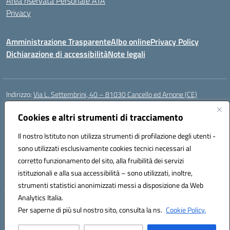
Area riservata Personale ATA
Privacy
Amministrazione Trasparente
Albo online
Privacy Policy
Dichiarazione di accessibilità
Note legali
Indirizzo:
Via L. Settembrini, 40 – 81030 Cancello ed Arnone (CE)
Centralino:
0823859072
Email:
CEIC818008@istruzione.it
Posta elettronica certificata (PEC):
Cookies e altri strumenti di tracciamento
ceic818008@pec.istruzione.it
Codice fiscale: 80009710619
Il nostro Istituto non utilizza strumenti di profilazione degli utenti -
Codice meccanografico:
CEIC818008
sono utilizzati esclusivamente cookies tecnici necessari al
Codice Indice delle Pubbliche Amministrazioni (IPA): istsc_ceic818008
corretto funzionamento del sito, alla fruibilità dei servizi
Codice unico di fatturazione (CUF): UF0QMA
istituzionali e alla sua accessibilità – sono utilizzati, inoltre,
strumenti statistici anonimizzati messi a disposizione da Web
Analytics Italia.
Hosting & Powered by 3D Solution S.r.l.
Per saperne di più sul nostro sito, consulta la ns.
Cookie Policy.
Concept & Design by Designers Italia