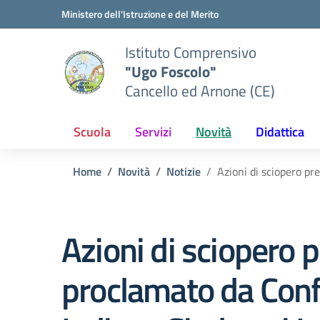
Vai ai contenuti
Vai al menu di navigazione
Vai al footer
Ministero dell'Istruzione e del Merito
Istituto Comprensivo
"Ugo Foscolo"
Cancello ed Arnone (CE)
Scuola
Servizi
Novità
Didattica
Home
Novità
Notizie
Azioni di sciopero pr
Azioni di sciopero 
proclamato da Con