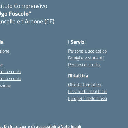
tituto Comprensivo
Ugo Foscolo"
ncello ed Arnone (CE)
Visita la pagina iniziale della scuola
la
I Servizi
zione
Personale scolastico
Famiglie e studenti
ne
Percorsi di studio
della scuola
Didattica
della scuola
Offerta formativa
azione
Le schede didattiche
I progetti delle classi
cy
Dichiarazione di accessibilità
Note legali