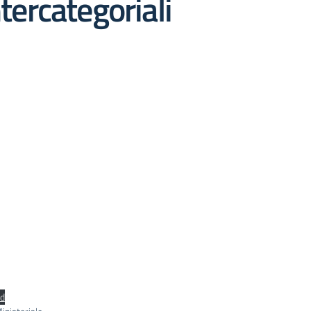
ntercategoriali
d