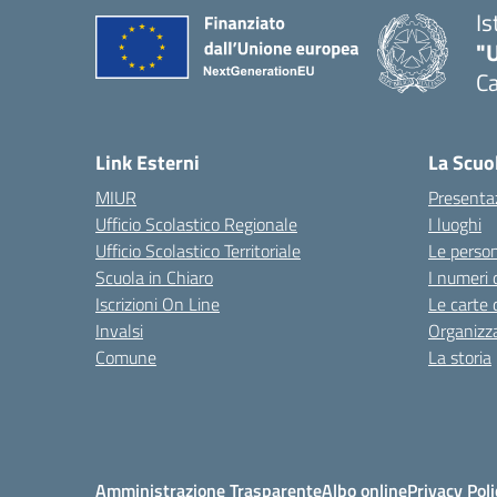
Is
"
Ca
— 
Link Esterni
La Scuo
MIUR
Presenta
Ufficio Scolastico Regionale
I luoghi
Ufficio Scolastico Territoriale
Le perso
Scuola in Chiaro
I numeri 
Iscrizioni On Line
Le carte 
Invalsi
Organizz
Comune
La storia
Amministrazione Trasparente
Albo online
Privacy Poli