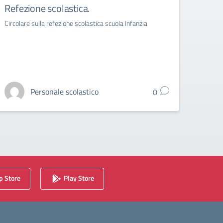
Refezione scolastica.
Asse
dida
Circolare sulla refezione scolastica scuola Infanzia
ORARI
Personale scolastico
0
 Store
Play Store