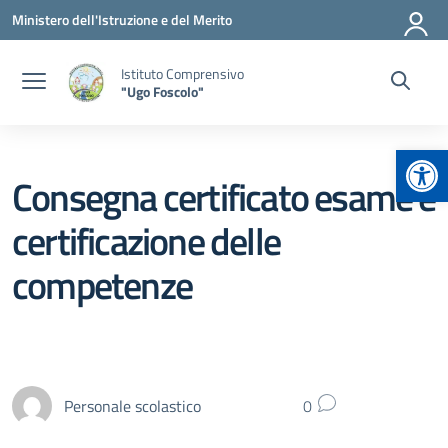
Vai ai contenuti
Vai al menu di navigazione
Vai al footer
Ministero dell'Istruzione e del Merito
Istituto Comprensivo
"Ugo Foscolo"
Apr
Consegna certificato esame e
certificazione delle
competenze
Personale scolastico
0