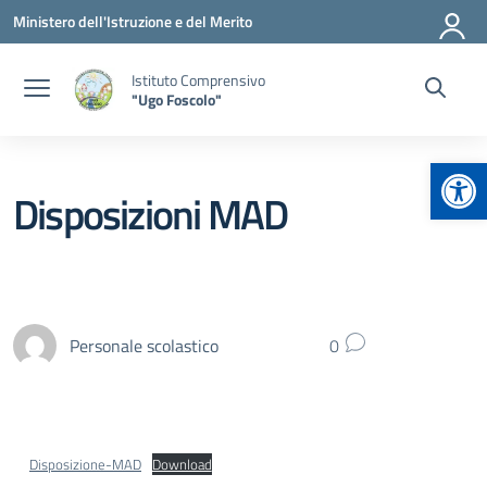
Vai ai contenuti
Vai al menu di navigazione
Vai al footer
Ministero dell'Istruzione e del Merito
Istituto Comprensivo
"Ugo Foscolo"
Apr
Disposizioni MAD
Personale scolastico
0
Disposizione-MAD
Download