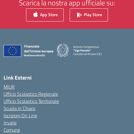
Scarica la nostra app ufficiale su:
App Store
Play Store
Istituto Comprensivo
"Ugo Foscolo"
Cancello ed Arnone (CE)
— Visita la pagina iniziale della scuola
Link Esterni
MIUR
Ufficio Scolastico Regionale
Ufficio Scolastico Territoriale
Scuola in Chiaro
Iscrizioni On Line
Invalsi
Comune