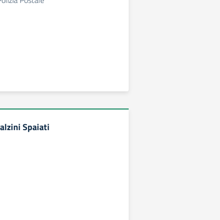
olizia Postale
alzini Spaiati