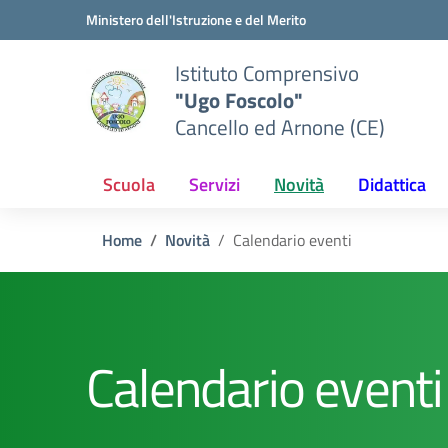
Vai ai contenuti
Vai al menu di navigazione
Vai al footer
Ministero dell'Istruzione e del Merito
Istituto Comprensivo
"Ugo Foscolo"
Cancello ed Arnone (CE)
Scuola
Servizi
Novità
Didattica
Home
Novità
Calendario eventi
Calendario eventi