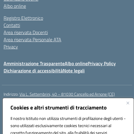
Albo online
Registro Elettronico
Contatti
Area riservata Docenti
Area riservata Personale ATA
Privacy
Amministrazione Trasparente
Albo online
Privacy Policy
Dichiarazione di accessibilità
Note legali
Indirizzo:
Via L. Settembrini, 40 – 81030 Cancello ed Arnone (CE)
Centralino:
0823859072
Email:
CEIC818008@istruzione.it
Posta elettronica certificata (PEC):
Cookies e altri strumenti di tracciamento
ceic818008@pec.istruzione.it
Codice fiscale: 80009710619
Il nostro Istituto non utilizza strumenti di profilazione degli utenti -
Codice meccanografico:
CEIC818008
sono utilizzati esclusivamente cookies tecnici necessari al
Codice Indice delle Pubbliche Amministrazioni (IPA): istsc_ceic818008
corretto funzionamento del sito, alla fruibilità dei servizi