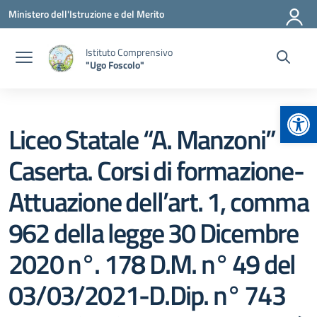
Vai ai contenuti
Vai al menu di navigazione
Vai al footer
Ministero dell'Istruzione e del Merito
Istituto Comprensivo
"Ugo Foscolo"
Apr
Liceo Statale “A. Manzoni”
Caserta. Corsi di formazione-
Attuazione dell’art. 1, comma
962 della legge 30 Dicembre
2020 n°. 178 D.M. n° 49 del
03/03/2021-D.Dip. n° 743