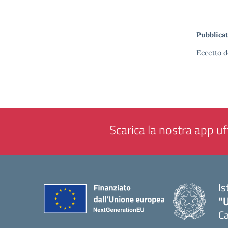
Pubblicat
Eccetto d
Scarica la nostra app uff
Is
"
Ca