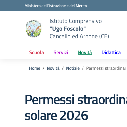
Vai ai contenuti
Vai al menu di navigazione
Vai al footer
Ministero dell'Istruzione e del Merito
Istituto Comprensivo
"Ugo Foscolo"
Cancello ed Arnone (CE)
Scuola
Servizi
Novità
Didattica
Home
Novità
Notizie
Permessi straordinari
Permessi straordinar
solare 2026