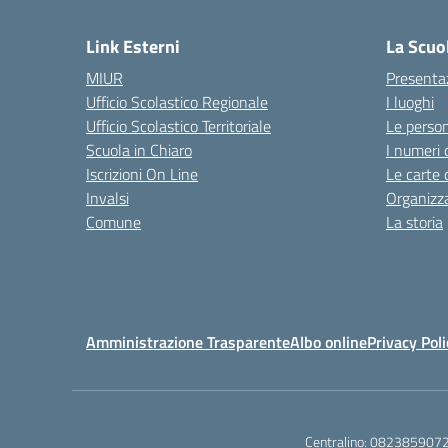
— 
Link Esterni
La Scuo
MIUR
Presenta
Ufficio Scolastico Regionale
I luoghi
Ufficio Scolastico Territoriale
Le perso
Scuola in Chiaro
I numeri 
Iscrizioni On Line
Le carte 
Invalsi
Organizz
Comune
La storia
Amministrazione Trasparente
Albo online
Privacy Poli
Centralino:
082385907