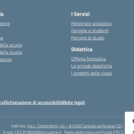
Visita la pagina iniziale della scuola
la
I Servizi
zione
Personale scolastico
Famiglie e studenti
ne
Percorsi di studio
della scuola
Didattica
della scuola
Offerta formativa
azione
Le schede didattiche
I progetti delle classi
cy
Dichiarazione di accessibilità
Note legali
Indirizzo:
Via L. Settembrini, 40 – 81030 Cancello ed Arnone (CE)
2
Email:
CEIC818008@istruzione.it
Posta elettronica certificata (PEC):
ceic8