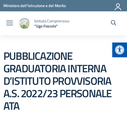
Vai ai contenuti
Vai al menu di navigazione
Vai al footer
Ministero dell'Istruzione e del Merito
Istituto Comprensivo
"Ugo Foscolo"
Apr
PUBBLICAZIONE
GRADUATORIA INTERNA
D’ISTITUTO PROVVISORIA
A.S. 2022/23 PERSONALE
ATA