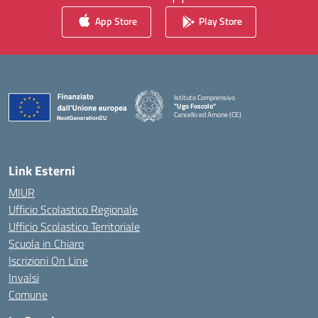
App Store
Play Store
Istituto Comprensivo
"Ugo Foscolo"
Cancello ed Arnone (CE)
— Visita la pagina iniziale della scuola
Link Esterni
MIUR
Ufficio Scolastico Regionale
Ufficio Scolastico Territoriale
Scuola in Chiaro
Iscrizioni On Line
Invalsi
Comune