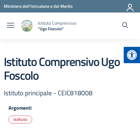
Vai ai contenuti
Vai al menu di navigazione
Vai al footer
Ministero dell'Istruzione e del Merito
Istituto Comprensivo
"Ugo Foscolo"
Apr
Istituto Comprensivo Ugo
Foscolo
Istituto principale - CEIC818008
Argomenti
Istituto