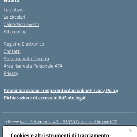
Novità
Le notizie
Le circolari
Calendario eventi
Albo online
Registro Elettronico
Contatti
Area riservata Docenti
Area riservata Personale ATA
Privacy
Amministrazione Trasparente
Albo online
Privacy Policy
Dichiarazione di accessibilità
Note legali
Indirizzo:
Via L. Settembrini, 40 – 81030 Cancello ed Arnone (CE)
Centralino:
0823859072
Email:
CEIC818008@istruzione.it
Posta elettronica certificata (PEC):
Cookies e altri strumenti di tracciamento
ceic818008@pec.istruzione.it