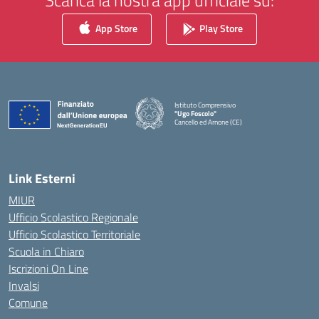
Scarica la nostra app ufficiale su:
App Store
Play Store
Istituto Comprensivo
"Ugo Foscolo"
Cancello ed Arnone (CE)
— Visita la pagina iniziale della scuola
Link Esterni
MIUR
Ufficio Scolastico Regionale
Ufficio Scolastico Territoriale
Scuola in Chiaro
Iscrizioni On Line
Invalsi
Comune