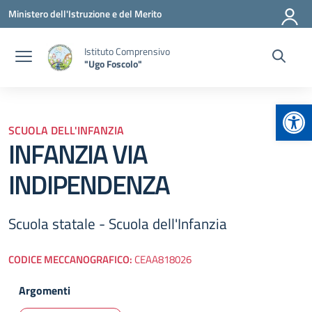
Vai ai contenuti
Vai al menu di navigazione
Vai al footer
Ministero dell'Istruzione e del Merito
Istituto Comprensivo
"Ugo Foscolo"
Apr
SCUOLA DELL'INFANZIA
INFANZIA VIA
INDIPENDENZA
Scuola statale - Scuola dell'Infanzia
CODICE MECCANOGRAFICO:
CEAA818026
Argomenti