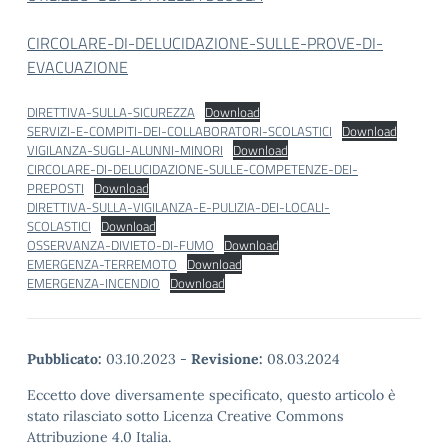
CIRCOLARE-DI-DELUCIDAZIONE-SULLE-PROVE-DI-
EVACUAZIONE
DIRETTIVA-SULLA-SICUREZZA
Download
SERVIZI-E-COMPITI-DEI-COLLABORATORI-SCOLASTICI
Download
VIGILANZA-SUGLI-ALUNNI-MINORI
Download
CIRCOLARE-DI-DELUCIDAZIONE-SULLE-COMPETENZE-DEI-
PREPOSTI
Download
DIRETTIVA-SULLA-VIGILANZA-E-PULIZIA-DEI-LOCALI-
SCOLASTICI
Download
OSSERVANZA-DIVIETO-DI-FUMO
Download
EMERGENZA-TERREMOTO
Download
EMERGENZA-INCENDIO
Download
Pubblicato:
03.10.2023
-
Revisione:
08.03.2024
Eccetto dove diversamente specificato, questo articolo è
stato rilasciato sotto Licenza Creative Commons
Attribuzione 4.0 Italia.