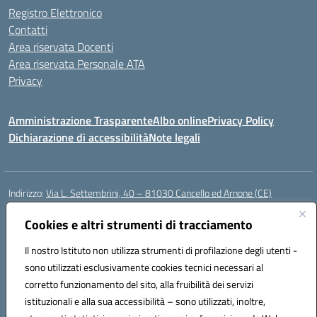
Registro Elettronico
Contatti
Area riservata Docenti
Area riservata Personale ATA
Privacy
Amministrazione Trasparente
Albo online
Privacy Policy
Dichiarazione di accessibilità
Note legali
Indirizzo:
Via L. Settembrini, 40 – 81030 Cancello ed Arnone (CE)
Centralino:
0823859072
Email:
CEIC818008@istruzione.it
Posta elettronica certificata (PEC):
Cookies e altri strumenti di tracciamento
ceic818008@pec.istruzione.it
Codice fiscale: 80009710619
Il nostro Istituto non utilizza strumenti di profilazione degli utenti -
Codice meccanografico:
CEIC818008
sono utilizzati esclusivamente cookies tecnici necessari al
Codice Indice delle Pubbliche Amministrazioni (IPA): istsc_ceic818008
corretto funzionamento del sito, alla fruibilità dei servizi
Codice unico di fatturazione (CUF): UF0QMA
istituzionali e alla sua accessibilità – sono utilizzati, inoltre,