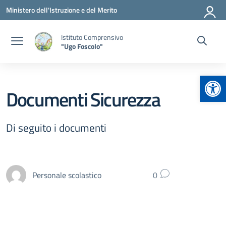
Vai ai contenuti
Vai al menu di navigazione
Vai al footer
Ministero dell'Istruzione e del Merito
Istituto Comprensivo
"Ugo Foscolo"
Apr
Documenti Sicurezza
Di seguito i documenti
Personale scolastico
0