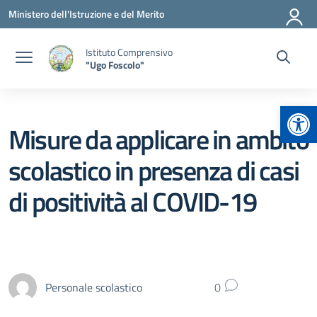
Vai ai contenuti
Vai al menu di navigazione
Vai al footer
Ministero dell'Istruzione e del Merito
Istituto Comprensivo
"Ugo Foscolo"
Apr
Misure da applicare in ambito
scolastico in presenza di casi
di positività al COVID-19
Personale scolastico
0