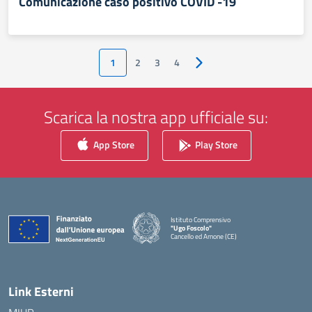
Comunicazione caso positivo COVID -19
1
2
3
4
Pagina successiva
Scarica la nostra app ufficiale su:
App Store
Play Store
Istituto Comprensivo
"Ugo Foscolo"
Cancello ed Arnone (CE)
— Visita la pagina iniziale della scuola
Link Esterni