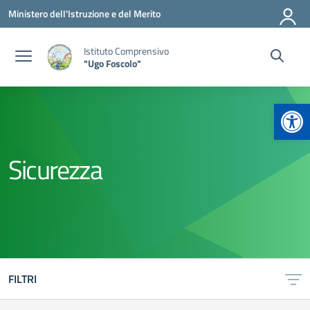
Vai ai contenuti
Vai al menu di navigazione
Vai al footer
Ministero dell'Istruzione e del Merito
Istituto Comprensivo
"Ugo Foscolo"
Apr
Sicurezza
FILTRI