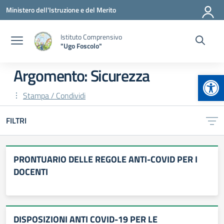
Vai ai contenuti
Vai al menu di navigazione
Vai al footer
Ministero dell'Istruzione e del Merito
Istituto Comprensivo
"Ugo Foscolo"
Argomento: Sicurezza
Apr
Stampa / Condividi
FILTRI
PRONTUARIO DELLE REGOLE ANTI-COVID PER I
DOCENTI
DISPOSIZIONI ANTI COVID-19 PER LE