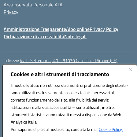
Area riservata Personale ATA
Privacy
Amministrazione Trasparente
Albo online
Privacy Policy
Dichiarazione di accessibilità
Note legali
Indirizzo:
Via L. Settembrini, 40 – 81030 Cancello ed Arnone (CE)
Centralino:
0823859072
Email:
CEIC818008@istruzione.it
Posta elettronica certificata (PEC):
Cookies e altri strumenti di tracciamento
ceic818008@pec.istruzione.it
Codice fiscale: 80009710619
Il nostro Istituto non utilizza strumenti di profilazione degli utenti -
Codice meccanografico:
CEIC818008
sono utilizzati esclusivamente cookies tecnici necessari al
Codice Indice delle Pubbliche Amministrazioni (IPA): istsc_ceic818008
corretto funzionamento del sito, alla fruibilità dei servizi
Codice unico di fatturazione (CUF): UF0QMA
istituzionali e alla sua accessibilità – sono utilizzati, inoltre,
strumenti statistici anonimizzati messi a disposizione da Web
Analytics Italia.
Hosting & Powered by 3D Solution S.r.l.
Per saperne di più sul nostro sito, consulta la ns.
Cookie Policy.
Concept & Design by Designers Italia