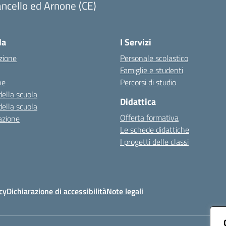
ncello ed Arnone (CE)
Visita la pagina iniziale della scuola
la
I Servizi
zione
Personale scolastico
Famiglie e studenti
ne
Percorsi di studio
della scuola
Didattica
della scuola
Offerta formativa
azione
Le schede didattiche
I progetti delle classi
cy
Dichiarazione di accessibilità
Note legali