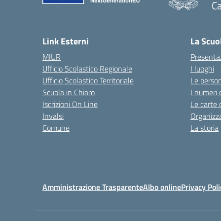
Ca
— 
Link Esterni
La Scuo
MIUR
Presenta
Ufficio Scolastico Regionale
I luoghi
Ufficio Scolastico Territoriale
Le perso
Scuola in Chiaro
I numeri 
Iscrizioni On Line
Le carte 
Invalsi
Organizz
Comune
La storia
Amministrazione Trasparente
Albo online
Privacy Poli