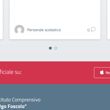
Personale scolastico
0
iciale su:
App
tituto Comprensivo
Ugo Foscolo"