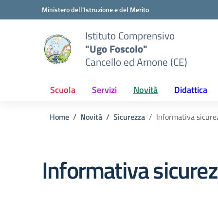
Vai ai contenuti
Vai al menu di navigazione
Vai al footer
Ministero dell'Istruzione e del Merito
Istituto Comprensivo
"Ugo Foscolo"
Cancello ed Arnone (CE)
Scuola
Servizi
Novità
Didattica
Home
Novità
Sicurezza
Informativa sicure
Informativa sicurez