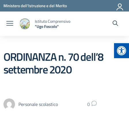
Vai ai contenuti
Vai al menu di navigazione
Vai al footer
Ministero dell'Istruzione e del Merito
Istituto Comprensivo
"Ugo Foscolo"
Apr
ORDINANZA n. 70 dell’8
settembre 2020
Personale scolastico
0