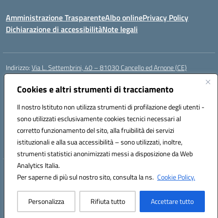
Amministrazione Trasparente
Albo online
Privacy Policy
Dichiarazione di accessibilità
Note legali
Indirizzo:
Via L. Settembrini, 40 – 81030 Cancello ed Arnone (CE)
Centralino:
0823859072
Email:
CEIC818008@istruzione.it
Posta elettronica certificata (PEC):
Cookies e altri strumenti di tracciamento
ceic818008@pec.istruzione.it
Codice fiscale: 80009710619
Il nostro Istituto non utilizza strumenti di profilazione degli utenti -
Codice meccanografico:
CEIC818008
sono utilizzati esclusivamente cookies tecnici necessari al
Codice Indice delle Pubbliche Amministrazioni (IPA): istsc_ceic818008
corretto funzionamento del sito, alla fruibilità dei servizi
Codice unico di fatturazione (CUF): UF0QMA
istituzionali e alla sua accessibilità – sono utilizzati, inoltre,
strumenti statistici anonimizzati messi a disposizione da Web
Analytics Italia.
Hosting & Powered by 3D Solution S.r.l.
Per saperne di più sul nostro sito, consulta la ns.
Cookie Policy.
Concept & Design by Designers Italia
Personalizza
Rifiuta tutto
Accettare tutto