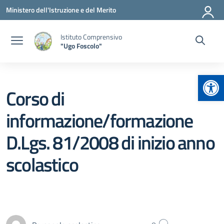
Vai ai contenuti
Vai al menu di navigazione
Vai al footer
Ministero dell'Istruzione e del Merito
Istituto Comprensivo
"Ugo Foscolo"
Apr
Corso di
informazione/formazione
D.Lgs. 81/2008 di inizio anno
scolastico