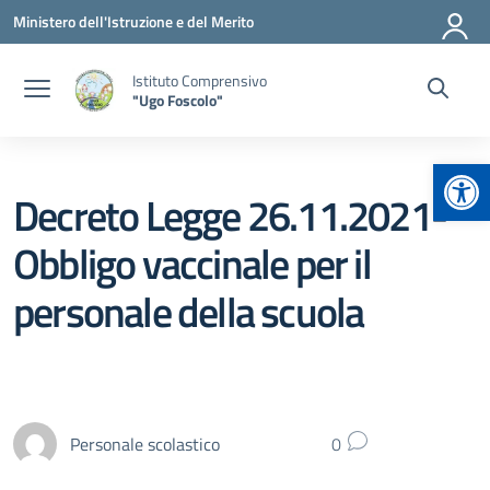
Vai ai contenuti
Vai al menu di navigazione
Vai al footer
Ministero dell'Istruzione e del Merito
Istituto Comprensivo
"Ugo Foscolo"
Apr
Decreto Legge 26.11.2021-
Obbligo vaccinale per il
personale della scuola
Personale scolastico
0