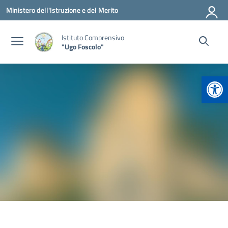
Vai ai contenuti
Vai al menu di navigazione
Vai al footer
Ministero dell'Istruzione e del Merito
Istituto Comprensivo
"Ugo Foscolo"
Apr