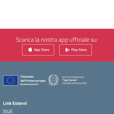
Scarica la nostra app ufficiale su:
App Store
Play Store
Istituto Comprensivo
"Ugo Foscolo"
Cancello ed Arnone (CE)
— Visita la pagina iniziale della scuola
Link Esterni
MIUR