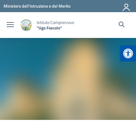
Vai ai contenuti
Vai al menu di navigazione
Vai al footer
Ministero dell'Istruzione e del Merito
Istituto Comprensivo
"Ugo Foscolo"
Apr