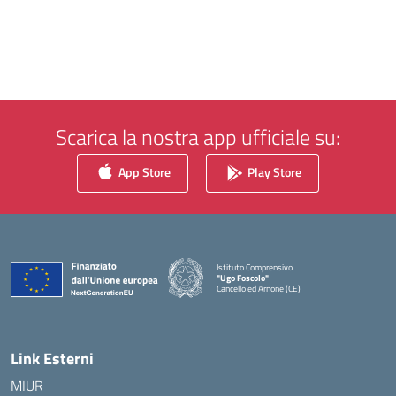
Scarica la nostra app ufficiale su:
App Store
Play Store
Istituto Comprensivo
"Ugo Foscolo"
Cancello ed Arnone (CE)
— Visita la pagina iniziale della scuola
Link Esterni
MIUR