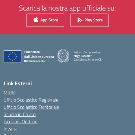
Scarica la nostra app ufficiale su:
App Store
Play Store
Istituto Comprensivo
"Ugo Foscolo"
Cancello ed Arnone (CE)
— Visita la pagina iniziale della scuola
Link Esterni
MIUR
Ufficio Scolastico Regionale
Ufficio Scolastico Territoriale
Scuola in Chiaro
Iscrizioni On Line
Invalsi