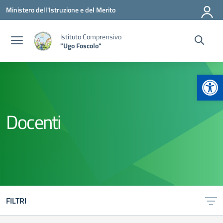
Vai ai contenuti
Vai al menu di navigazione
Vai al footer
Ministero dell'Istruzione e del Merito
Istituto Comprensivo
"Ugo Foscolo"
Apr
Docenti
FILTRI