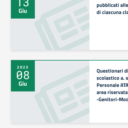
13
pubblicati all
Giu
di ciascuna cl
2023
Questionari di
08
scolastico a. 
Giu
Personale ATA
area riservata
-Genitori-Mod