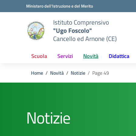
Vai ai contenuti
Vai al menu di navigazione
Vai al footer
Ministero dell'Istruzione e del Merito
Istituto Comprensivo
"Ugo Foscolo"
Cancello ed Arnone (CE)
Scuola
Servizi
Novità
Didattica
Home
Novità
Notizie
Page 49
Notizie