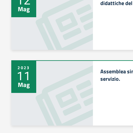
didattiche de
Mag
2023
Assemblea sind
11
servizio.
Mag