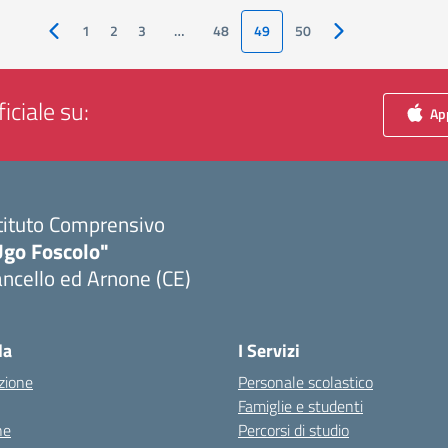
1
2
3
…
48
49
50
Pagina precedente
Pagina successiva
iciale su:
App
tituto Comprensivo
Ugo Foscolo"
ncello ed Arnone (CE)
Visita la pagina iniziale della scuola
la
I Servizi
zione
Personale scolastico
Famiglie e studenti
ne
Percorsi di studio