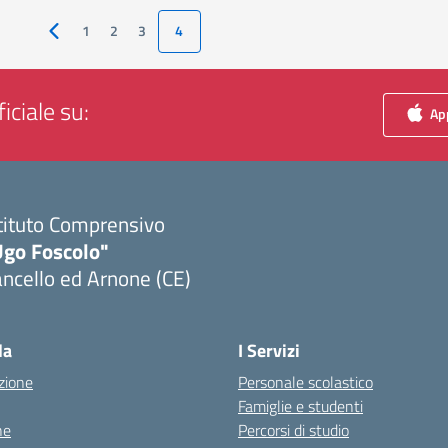
1
2
3
4
Pagina precedente
iciale su:
App
tituto Comprensivo
Ugo Foscolo"
ncello ed Arnone (CE)
Visita la pagina iniziale della scuola
la
I Servizi
zione
Personale scolastico
Famiglie e studenti
ne
Percorsi di studio