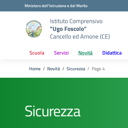
Vai ai contenuti
Vai al menu di navigazione
Vai al footer
Ministero dell'Istruzione e del Merito
Istituto Comprensivo
"Ugo Foscolo"
Cancello ed Arnone (CE)
Scuola
Servizi
Novità
Didattica
Home
Novità
Sicurezza
Page 4
Sicurezza