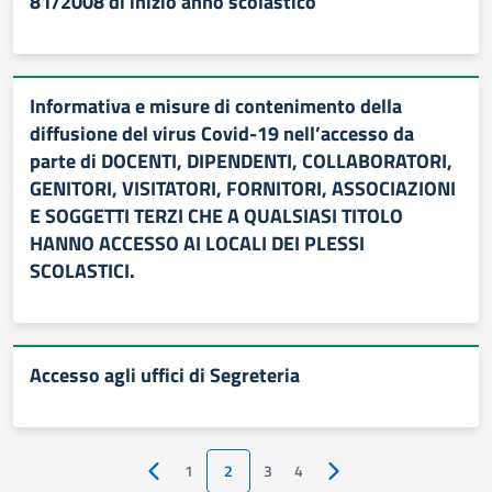
81/2008 di inizio anno scolastico
Informativa e misure di contenimento della
diffusione del virus Covid-19 nell’accesso da
parte di DOCENTI, DIPENDENTI, COLLABORATORI,
GENITORI, VISITATORI, FORNITORI, ASSOCIAZIONI
E SOGGETTI TERZI CHE A QUALSIASI TITOLO
HANNO ACCESSO AI LOCALI DEI PLESSI
SCOLASTICI.
Accesso agli uffici di Segreteria
1
2
3
4
Pagina precedente
Pagina successiva