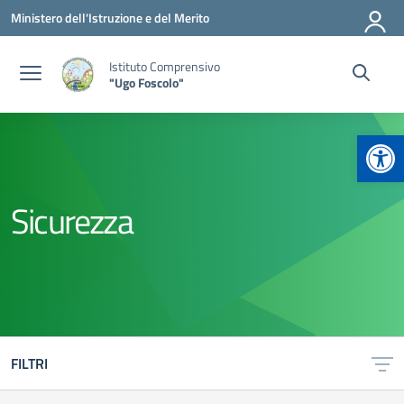
Vai ai contenuti
Vai al menu di navigazione
Vai al footer
Ministero dell'Istruzione e del Merito
Istituto Comprensivo
"Ugo Foscolo"
Apr
Sicurezza
FILTRI